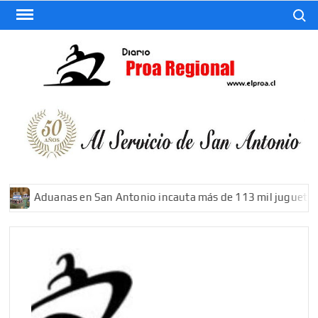
Saltar
Buscar
al
contenido
El
Diario
De San
Antonio
Aduanas en San Antonio incauta más de 113 mil juguetes fal