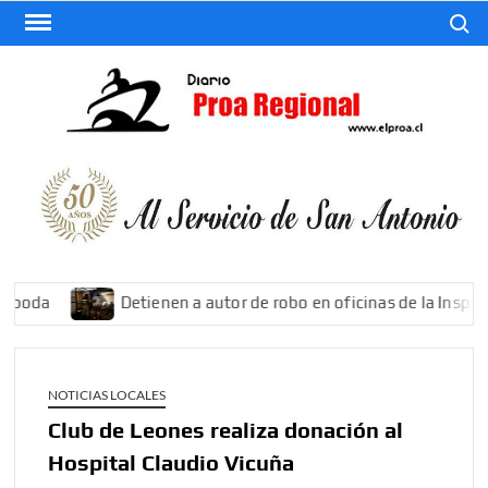
Saltar
Buscar
al
contenido
El
Diario
De San
Antonio
 poda
Detienen a autor de robo en oficinas de la Inspecci
NOTICIAS LOCALES
Club de Leones realiza donación al
Hospital Claudio Vicuña