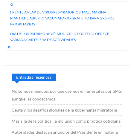
Navegación
FRENTE A PEAK DE VIRUS RESPIRATORIOS: MALL MARINA
de
MANTIENE ABIERTO VACUNATORIO GRATUITO PARA GRUPOS
entradas
PRIORITARIOS
DÍA DE LOS PATRIMONIOS”: MUNICIPIO PORTEÑO OFRECE
VARIADA CARTELERA DE ACTIVIDADES
Entradas recientes
No somos ingenuos: por qué caemos en las estafas por SMS,
aunque las conozcamos
Ceuta y los desafíos globales de la gobernanza migratoria
Más allá de la política: la inclusión como práctica cotidiana
Autoridades destacan anuncios del Presidente en materia