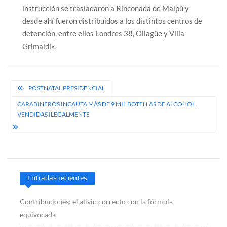
instrucción se trasladaron a Rinconada de Maipú y
desde ahí fueron distribuidos a los distintos centros de
detención, entre ellos Londres 38, Ollagüe y Villa
Grimaldi».
Navegación
POSTNATAL PRESIDENCIAL
de
CARABINEROS INCAUTA MÁS DE 9 MIL BOTELLAS DE ALCOHOL
VENDIDAS ILEGALMENTE
entradas
Entradas recientes
Contribuciones: el alivio correcto con la fórmula
equivocada