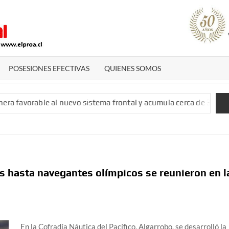
El
Diario
De San
POSESIONES EFECTIVAS
QUIENES SOMOS
Antonio
avorable al nuevo sistema frontal y acumula cerca de 300 milíme
s hasta navegantes olímpicos se reunieron en l
En la Cofradía Náutica del Pacífico, Algarrobo, se desarrolló la