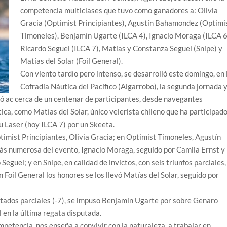
competencia multiclases que tuvo como ganadores a: Olivia
Gracia (Optimist Principiantes), Agustín Bahamondez (Optimi
Timoneles), Benjamín Ugarte (ILCA 4), Ignacio Moraga (ILCA 6
Ricardo Seguel (ILCA 7), Matías y Constanza Seguel (Snipe) y
Matías del Solar (Foil General).
Con viento tardío pero intenso, se desarrolló este domingo, en 
Cofradía Náutica del Pacífico (Algarrobo), la segunda jornada 
ó ac cerca de un centenar de participantes, desde navegantes
utica, como Matías del Solar, único velerista chileno que ha participad
u Laser (hoy ILCA 7) por un Skeeta.
timist Principiantes, Olivia Gracia; en Optimist Timoneles, Agustín
más numerosa del evento, Ignacio Moraga, seguido por Camila Ernst y
eguel; y en Snipe, en calidad de invictos, con seis triunfos parciales,
Foil General los honores se los llevó Matías del Solar, seguido por
ultados parciales (-7), se impuso Benjamín Ugarte por sobre Genaro
 en la última regata disputada.
ompetencia, nos enseña a convivir con la naturaleza, a trabajar en