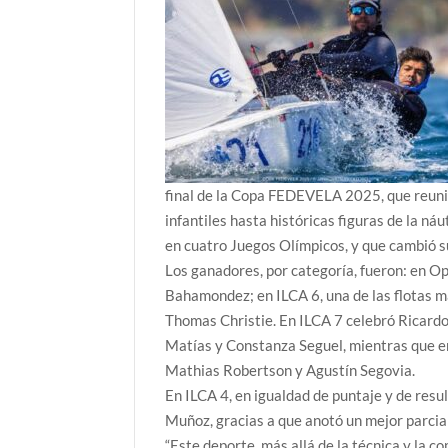
final de la Copa FEDEVELA 2025, que reuni
infantiles hasta históricas figuras de la ná
en cuatro Juegos Olímpicos, y que cambió s
Los ganadores, por categoría, fueron: en Op
Bahamondez; en ILCA 6, una de las flotas 
Thomas Christie. En ILCA 7 celebró Ricardo S
Matías y Constanza Seguel, mientras que en 
Mathias Robertson y Agustín Segovia.
En ILCA 4, en igualdad de puntaje y de res
Muñoz, gracias a que anotó un mejor parcial
“Este deporte, más allá de la técnica y la c