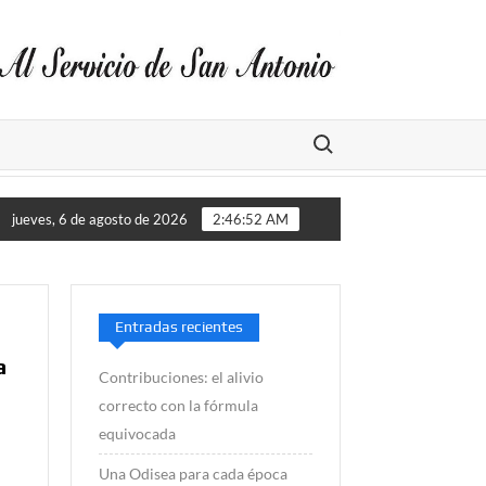
Buscar:
tros de lluvia este año
ALGARROBO ES RECONOCIDO CO
jueves, 6 de agosto de 2026
2:46:52 AM
Entradas recientes
a
Contribuciones: el alivio
correcto con la fórmula
equivocada
Una Odisea para cada época