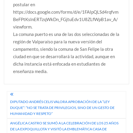
postular en
https://docs.google.com/forms/d/e/1FAIpQLSd4rqfvm
BeFPtKslnERTzqWkDn_FGjtuEdv1U8ZLfWpB1av_A/
viewform.
La comuna puerto es una de las dos seleccionadas de la
región de Valparaíso para la nueva versión del
campamento, siendo la comuna de San Felipe la otra
ciudad en que se desarrollará la actividad, aunque en
dicha instancia está enfocada en estudiantes de
enseñanza media.
Navegación
DIPUTADO ANDRÉS CELIS VALORA APROBACIÓN DE LA “LEY
de
DUQUE”: “NO SE TRATA DE PRIVILEGIOS, SINO DE UN GESTO DE
entradas
HUMANIDAD Y RESPETO”
ANGÉLICA CASTRO SE SUMÓ A LA CELEBRACIÓN DE LOS 25 AÑOS
DE LA EXPOQUILLOTA Y VISITÓ LA EMBLEMÁTICA CASA DE