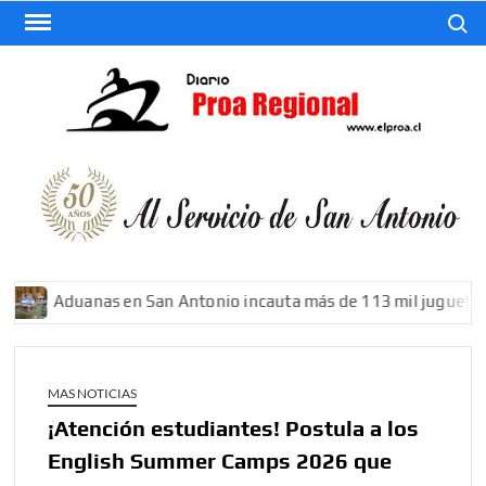
Saltar
Buscar
al
contenido
El
Diario
De San
Antonio
Aduanas en San Antonio incauta más de 113 mil juguetes fa
MAS NOTICIAS
¡Atención estudiantes! Postula a los
English Summer Camps 2026 que