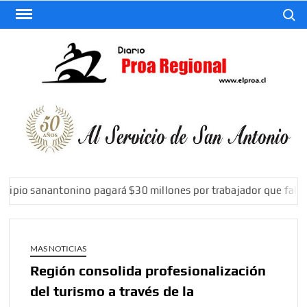
Saltar
Buscar
al
contenido
El
Diario
De San
Antonio
pio sanantonino pagará $30 millones por trabajador que falleci
MAS NOTICIAS
Región consolida profesionalización
del turismo a través de la