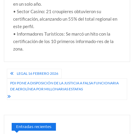
en un solo año.
• Sector Casino: 21 croupieres obtuvieron su
certificación, alcanzando un 55% del total regional en
este perfil.
• Informadores Turísticos: Se marcó un hito con la
certificación de los 10 primeros informado-res de la
zona.
Navegación
LEGAL 16 FEBRERO 2026
de
PDI PONE A DISPOSICIÓN DE LA JUSTICIA A FALSA FUNCIONARIA
DE AEROLÍNEA POR MILLONARIAS ESTAFAS
entradas
Entradas recientes