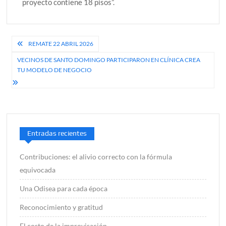
proyecto contiene 18 pisos”.
Navegación
REMATE 22 ABRIL 2026
de
VECINOS DE SANTO DOMINGO PARTICIPARON EN CLÍNICA CREA
TU MODELO DE NEGOCIO
entradas
Entradas recientes
Contribuciones: el alivio correcto con la fórmula
equivocada
Una Odisea para cada época
Reconocimiento y gratitud
El costo de la improvisación