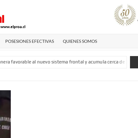
El
Diario
De San
POSESIONES EFECTIVAS
QUIENES SOMOS
Antonio
avorable al nuevo sistema frontal y acumula cerca de 300 milíme