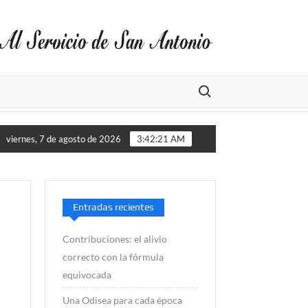
Buscar:
tros de lluvia este año
ALGARROBO ES RECONOCIDO CO
viernes, 7 de agosto de 2026
3:42:22 AM
Entradas recientes
Contribuciones: el alivio
correcto con la fórmula
equivocada
Una Odisea para cada época