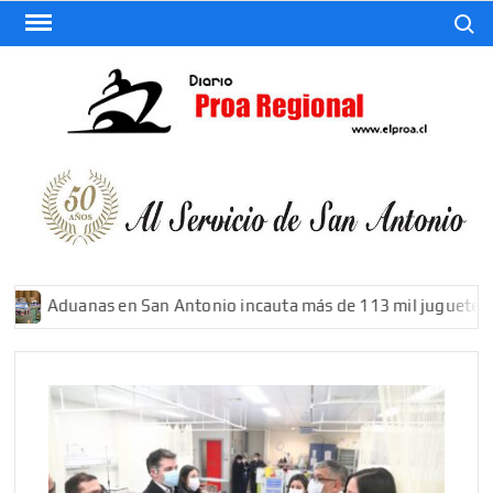
Saltar
Buscar
al
contenido
El
Diario
De San
Antonio
Aduanas en San Antonio incauta más de 113 mil juguetes fals