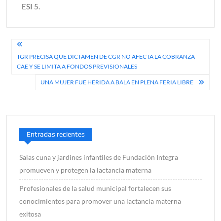
ESI 5.
Navegación
TGR PRECISA QUE DICTAMEN DE CGR NO AFECTA LA COBRANZA
de
CAE Y SE LIMITA A FONDOS PREVISIONALES
entradas
UNA MUJER FUE HERIDA A BALA EN PLENA FERIA LIBRE
Entradas recientes
Salas cuna y jardines infantiles de Fundación Integra
promueven y protegen la lactancia materna
Profesionales de la salud municipal fortalecen sus
conocimientos para promover una lactancia materna
exitosa