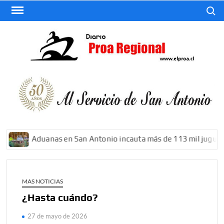
Saltar
Buscar
al
contenido
El
Diario
De San
Antonio
Aduanas en San Antonio incauta más de 113 mil juguetes 
MAS NOTICIAS
¿Hasta cuándo?
27 de mayo de 2026