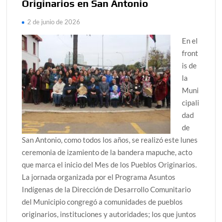
Originarios en San Antonio
2 de junio de 2026
En el
front
is de
la
Muni
cipali
dad
de
San Antonio, como todos los años, se realizó este lunes
ceremonia de izamiento de la bandera mapuche, acto
que marca el inicio del Mes de los Pueblos Originarios.
La jornada organizada por el Programa Asuntos
Indígenas de la Dirección de Desarrollo Comunitario
del Municipio congregó a comunidades de pueblos
originarios, instituciones y autoridades; los que juntos