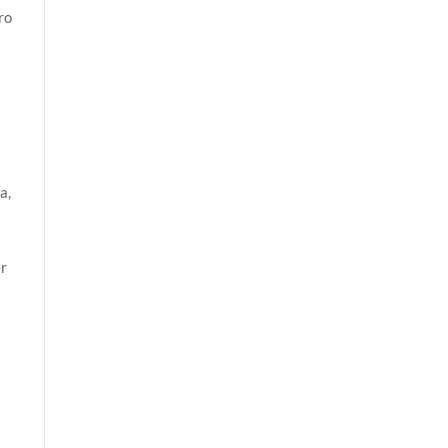
ro
a,
er