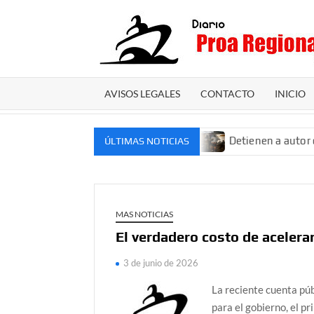
Saltar
al
contenido
AVISOS LEGALES
CONTACTO
INICIO
ue falleció cuando realizaba poda
Detienen a autor de r
ÚLTIMAS NOTICIAS
MAS NOTICIAS
El verdadero costo de acelerar
3 de junio de 2026
La reciente cuenta púb
para el gobierno, el pr