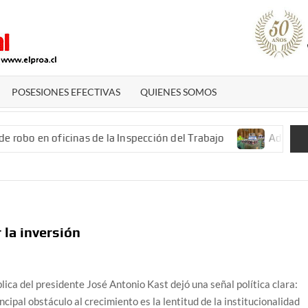
El
Diario
De San
POSESIONES EFECTIVAS
QUIENES SOMOS
Antonio
obo en oficinas de la Inspección del Trabajo
Aduanas en 
 la inversión
lica del presidente José Antonio Kast dejó una señal política clara:
incipal obstáculo al crecimiento es la lentitud de la institucionalidad