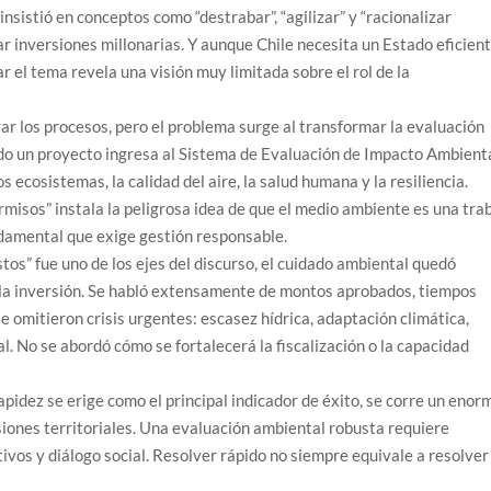
insistió en conceptos como “destrabar”, “agilizar” y “racionalizar
r inversiones millonarias. Y aunque Chile necesita un Estado eficient
 el tema revela una visión muy limitada sobre el rol de la
ar los procesos, pero el problema surge al transformar la evaluación
do un proyecto ingresa al Sistema de Evaluación de Impacto Ambienta
s ecosistemas, la calidad del aire, la salud humana y la resiliencia.
misos” instala la peligrosa idea de que el medio ambiente es una tra
ndamental que exige gestión responsable.
estos” fue uno de los ejes del discurso, el cuidado ambiental quedó
la inversión. Se habló extensamente de montos aprobados, tiempos
e omitieron crisis urgentes: escasez hídrica, adaptación climática,
ial. No se abordó cómo se fortalecerá la fiscalización o la capacidad
idez se erige como el principal indicador de éxito, se corre un enor
isiones territoriales. Una evaluación ambiental robusta requiere
tivos y diálogo social. Resolver rápido no siempre equivale a resolver