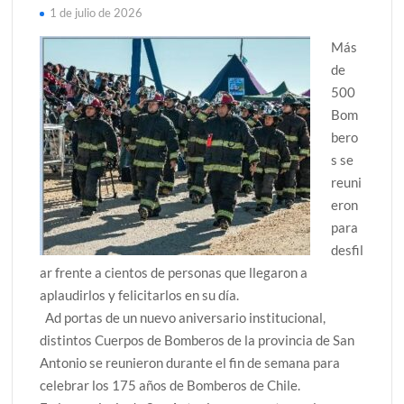
1 de julio de 2026
Más
de
500
Bom
bero
s se
reuni
eron
para
desfil
ar frente a cientos de personas que llegaron a
aplaudirlos y felicitarlos en su día.
Ad portas de un nuevo aniversario institucional,
distintos Cuerpos de Bomberos de la provincia de San
Antonio se reunieron durante el fin de semana para
celebrar los 175 años de Bomberos de Chile.