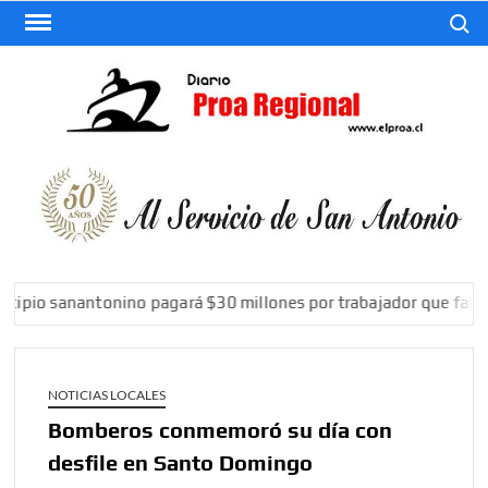
Saltar
Buscar
al
contenido
El
Diario
De San
Antonio
pio sanantonino pagará $30 millones por trabajador que falleci
NOTICIAS LOCALES
Bomberos conmemoró su día con
desfile en Santo Domingo