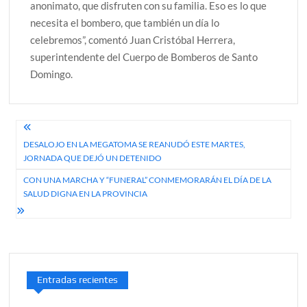
anonimato, que disfruten con su familia. Eso es lo que
necesita el bombero, que también un día lo
celebremos”, comentó Juan Cristóbal Herrera,
superintendente del Cuerpo de Bomberos de Santo
Domingo.
Navegación
DESALOJO EN LA MEGATOMA SE REANUDÓ ESTE MARTES,
de
JORNADA QUE DEJÓ UN DETENIDO
entradas
CON UNA MARCHA Y “FUNERAL” CONMEMORARÁN EL DÍA DE LA
SALUD DIGNA EN LA PROVINCIA
Entradas recientes