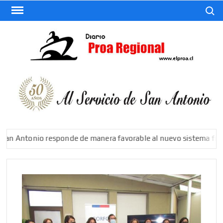
Saltar
Buscar
al
contenido
El
Diario
De San
Antonio
Antonio responde de manera favorable al nuevo sistema frontal y