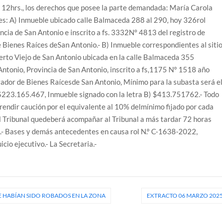
s 12hrs., los derechos que posee la parte demandada: María Carola
es: A) Inmueble ubicado calle Balmaceda 288 al 290, hoy 326rol
ia de San Antonio e inscrito a fs. 3332N° 4813 del registro de
Bienes Raíces deSan Antonio.- B) Inmueble correspondientes al siti
uerto Viejo de San Antonio ubicada en la calle Balmaceda 355
tonio, Provincia de San Antonio, inscrito a fs,1175 N° 1518 año
ador de Bienes Raícesde San Antonio, Mínimo para la subasta será e
 $223.165.467, Inmueble signado con la letra B) $413.751762.- Todo
rendir caución por el equivalente al 10% delmínimo fijado por cada
el Tribunal quedeberá acompañar al Tribunal a más tardar 72 horas
 .- Bases y demás antecedentes en causa rol N.º C-1638-2022,
cio ejecutivo.- La Secretaria.-
 HABÍAN SIDO ROBADOS EN LA ZONA
EXTRACTO 06 MARZO 202