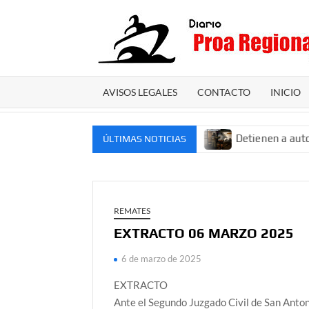
Saltar
al
contenido
AVISOS LEGALES
CONTACTO
INICIO
or que falleció cuando realizaba poda
Detienen a autor d
ÚLTIMAS NOTICIAS
REMATES
EXTRACTO 06 MARZO 2025
6 de marzo de 2025
EXTRACTO
Ante el Segundo Juzgado Civil de San Anton