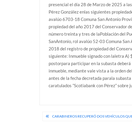
presencial el día 28 de Marzo de 2025 a la
Pérez González enlas siguientes propiedad
avalúo 6703-18 Comuna San Antonio Provinc
propiedad del año 2017 del Conservador de 
número treinta y tres de laPoblación del P
SanAntonio, rol avalúo 52-03 Comuna San An
2018 del registro de propiedad del Conserv
siguiente: Inmueble signado con laletra A)
postorpara participar en la subasta deberá 
inmueble, mediante vale vista a la orden d
antes de la fecha decretada parala subasta
caratulados ”Scotiabank con Pérez” sobre jui
Navegación
CARABINEROS RECUPERÓ DOS VEHÍCULOS QUE
de