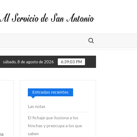
Buscar:
en San Antonio incauta más de 113 mil juguetes falsificados
sábado, 8 de agosto de 2026
6:39:03 PM
Entradas recientes
Las notas
El fichaje que ilusiona a los
hinchas y preocupa a los que
saben
ma