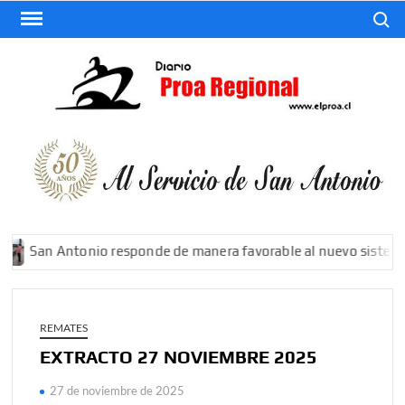
Saltar
Buscar
al
contenido
El
Diario
De San
Antonio
San Antonio responde de manera favorable al nuevo sistema fr
REMATES
EXTRACTO 27 NOVIEMBRE 2025
27 de noviembre de 2025