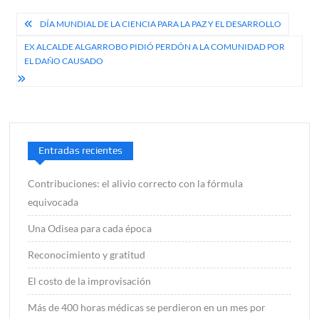
Navegación
DÍA MUNDIAL DE LA CIENCIA PARA LA PAZ Y EL DESARROLLO
de
EX ALCALDE ALGARROBO PIDIÓ PERDÓN A LA COMUNIDAD POR
EL DAÑO CAUSADO
entradas
Entradas recientes
Contribuciones: el alivio correcto con la fórmula
equivocada
Una Odisea para cada época
Reconocimiento y gratitud
El costo de la improvisación
Más de 400 horas médicas se perdieron en un mes por