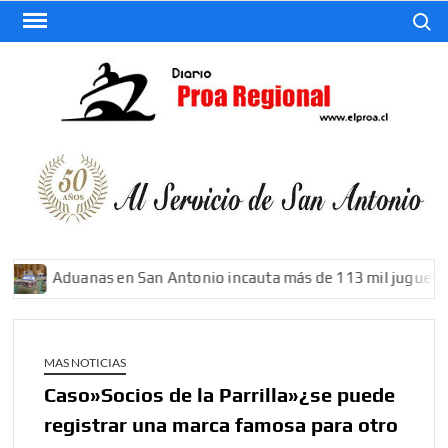
Saltar
Buscar
al
contenido
El
Diario
De San
Antonio
Aduanas en San Antonio incauta más de 113 mil juguetes fa
MAS NOTICIAS
Caso»Socios de la Parrilla»¿se puede
registrar una marca famosa para otro