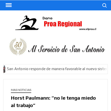
Saltar
Buscar
al
contenido
El
Diario
De San
Antonio
San Antonio responde de manera favorable al nuevo sistema fro
MAS NOTICIAS
Horst Paulmann: “no le tenga miedo
al trabajo”